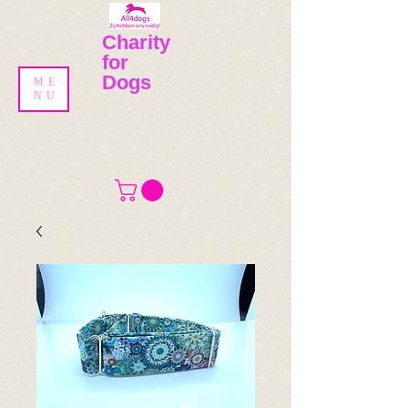
​​Charity
for
Dogs
ME
NU