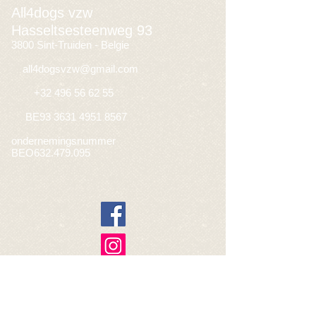
All4dogs vzw
Hasseltsesteenweg 93
3800 Sint-Truiden - Belgie
​
all4dogsvzw@gmail.com
+32 496 56 62 55
BE93
3631 4951 8567
ondernemingsnummer
BEO632.479.095