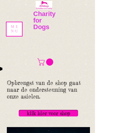
​​Charity
for
Dogs
ME
NU
Opbrengst van de shop gaat
naar de ondersteuning van
onze asielen.
klik hier voor shop