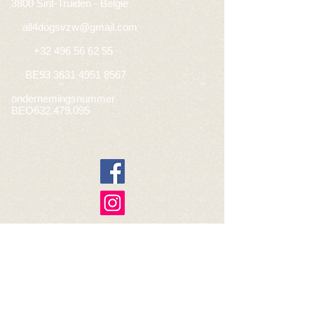
3800 Sint-Truiden - Belgie
​
all4dogsvzw@gmail.com
+32 496 56 62 55
BE93
3631 4951 8567
ondernemingsnummer
BEO632.479.095