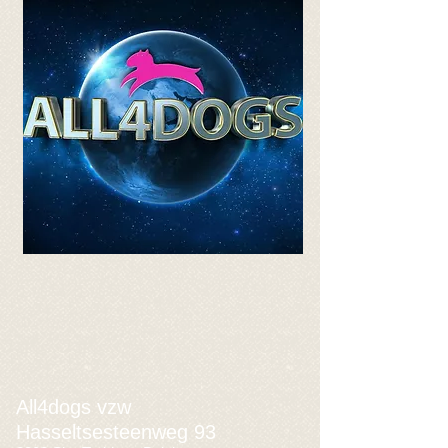
All4dogs vzw
Hasseltsesteenweg 93