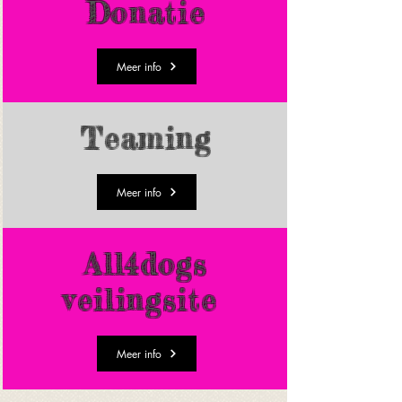
Donatie
Meer info
Teaming
Meer info
All4dogs
veilingsite
Meer info