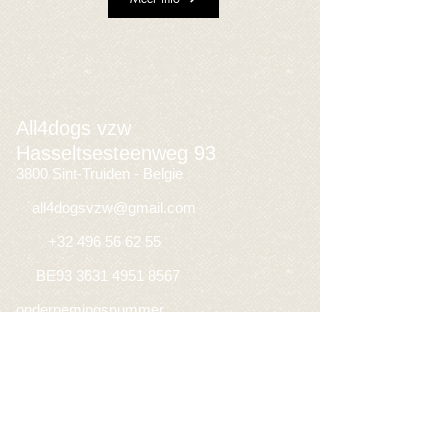
All4dogs vzw
Hasseltsesteenweg 93
3800 Sint-Truiden - Belgie
​
all4dogsvzw@gmail.com
+32 496 56 62 55
BE93
3631 4951 8567
ondernemingsnummer
BEO632.479.095