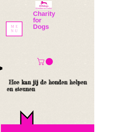
​​Charity
for
Dogs
ME
NU
Hoe kan jij de honden helpen
en steunen