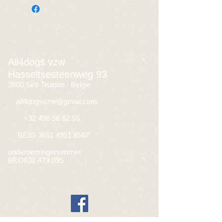
All4dogs vzw
Hasseltsesteenweg 93
3800 Sint-Truiden - Belgie
​
all4dogsvzw@gmail.com
+32 496 56 62 55
BE93
3631 4951 8567
ondernemingsnummer
BEO632.479.095