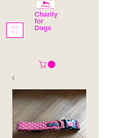
​​Charity
for
Dogs
ME
NU